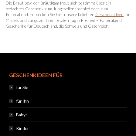
Die Braut bzw. der Bräutigam freut sich bestimmt über ein
bedachtes Geschenk zum Jungesellenabschied oder zum
Polterabend. Entdecken Sie hier unsere beliebten
Geschenkideen
für
Mädels und Jungs zu Ihrem letzten Tag in Freiheit – Polterabend
Geschenke für Deutschland, die Schweiz und Österreich.
GESCHENKIDEEN FÜR
für Sie
für Ihn
Babys
Kinder