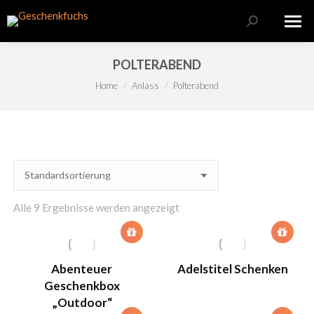
Search:
POLTERABEND
Sie befinden sich hier:
Home
Anlass
Polterabend
Alle 9 Ergebnisse werden angezeigt
Abenteuer
Adelstitel Schenken
Geschenkbox
„Outdoor“