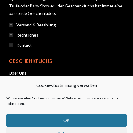
Taufe oder Baby Shower - der Geschenkfuchs hat immer eine
passende Geschenkidee.
Versand & Bezahlung
Rechtliches
Kontakt
GESCHENKFUCHS
Über Uns
Cookie-Zustimmung verwalten
News
Wir verwenden Cookies, um unsere Webseite und unseren Service zu
FAQ
optimieren.
Kontakt
OK