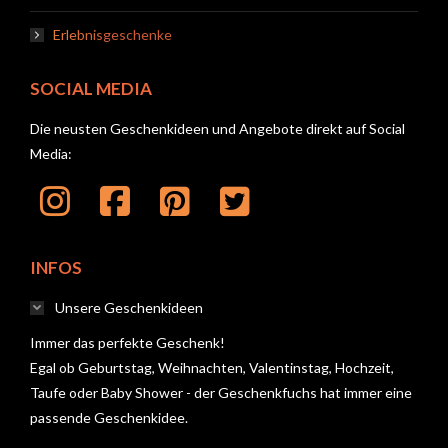
Erlebnisgeschenke
SOCIAL MEDIA
Die neusten Geschenkideen und Angebote direkt auf Social
Media:
INFOS
Unsere Geschenkideen
Immer das perfekte Geschenk!
Egal ob Geburtstag, Weihnachten, Valentinstag, Hochzeit,
Taufe oder Baby Shower - der Geschenkfuchs hat immer eine
passende Geschenkidee.